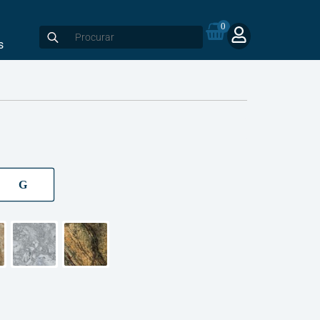
0
s
G
G
i
arado
Raffaelo
Rain Forrest Green