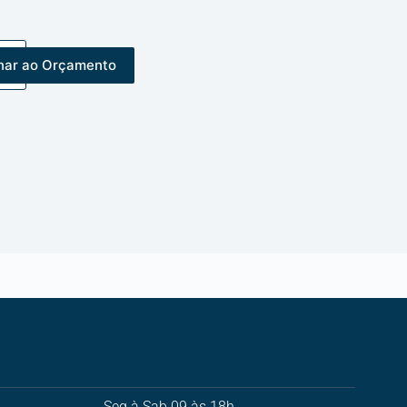
nar ao Orçamento
Seg à Sab 09 às 18h