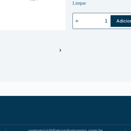
Limpar
Adicio
comercial@fernandamoreira.com.br