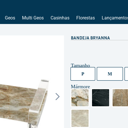
Geos
Multi Geos
Casinhas
Florestas
Lançamento
BANDEJA BRYANNA
Tamanho
P
M
P
M
Mármore
Calacata
Giorgio Arman
Nac
Taj Mahal