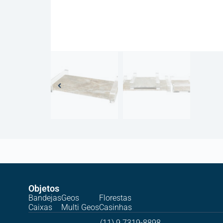
Objetos
Bandejas
Geos
Florestas
Caixas
Multi Geos
Casinhas
(11) 9 7319-8898